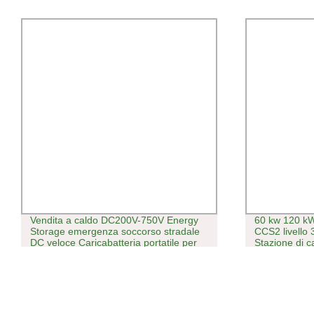
Vendita a caldo DC200V-750V Energy
60 kw 120 k
Storage emergenza soccorso stradale
CCS2 livello
DC veloce Caricabatteria portatile per
Stazione di c
batteria mobile EV
caricabatter
Bilanciament