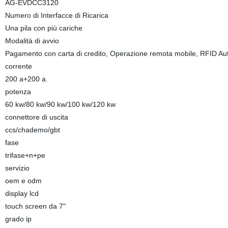
AG-EVDCC3120
Numero di Interfacce di Ricarica
Una pila con più cariche
Modalità di avvio
Pagamento con carta di credito, Operazione remota mobile, RFID Aut
corrente
200 a+200 a.
potenza
60 kw/80 kw/90 kw/100 kw/120 kw
connettore di uscita
ccs/chademo/gbt
fase
trifase+n+pe
servizio
oem e odm
display lcd
touch screen da 7"
grado ip