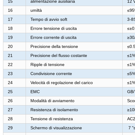
15
alimentazione ausiliaria
12 V
16
umiltà
≤9
17
Tempo di avvio soft
3-8
18
Errore tensione di uscita
≤±0
19
Errore corrente di uscita
≥30
20
Precisione della tensione
≤0.
21
Precisione del flusso costante
≤1
22
Ripple di tensione
≤1
23
Condivisione corrente
≤5
24
Velocità di regolazione del carico
≤1
25
EMC
GB/
26
Modalità di avviamento
Scor
27
Resistenza di isolamento
≥1
28
Tensione di resistenza
AC2
29
Schermo di visualizzazione
7 "