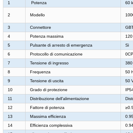
1
Potenza
60 
2
Modello
100
3
Connettore
GB
4
Potenza massima
120
5
Pulsante di arresto di emergenza
Sì
6
Protocollo di comunicazione
0CPP
7
Tensione di ingresso
380
8
Frequenza
50 
9
Tensione di uscita
50 
10
Grado di protezione
IP5
11
Distribuzione dell'alimentazione
Dist
12
Fattore di potenza
≥0.
13
Massima efficienza
0.9
14
Efficienza complessiva
0.9