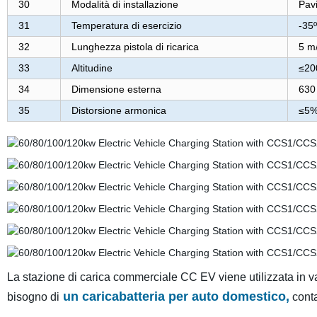
30
Modalità di installazione
Pav
31
Temperatura di esercizio
-35
32
Lunghezza pistola di ricarica
5 m
33
Altitudine
≤20
34
Dimensione esterna
630
35
Distorsione armonica
≤5
La stazione di carica commerciale CC EV viene utilizzata in vari
un caricabatteria per auto domestico,
bisogno di
cont