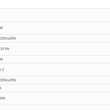
KW
220V±20%
10 Hz
KW
o 2
220V±20%
A.
10%
1