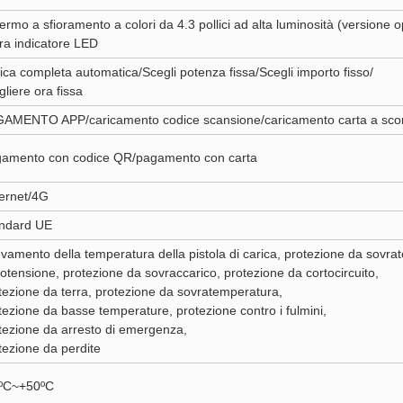
ermo a sfioramento a colori da 4.3 pollici ad alta luminosità (versione 
ra indicatore LED
ica completa automatica/Scegli potenza fissa/Scegli importo fisso/
gliere ora fissa
AMENTO APP/caricamento codice scansione/caricamento carta a sco
amento con codice QR/pagamento con carta
ernet/4G
ndard UE
evamento della temperatura della pistola di carica, protezione da sovra
totensione, protezione da sovraccarico, protezione da cortocircuito,
tezione da terra, protezione da sovratemperatura,
tezione da basse temperature, protezione contro i fulmini,
tezione da arresto di emergenza,
tezione da perdite
ºC~+50ºC