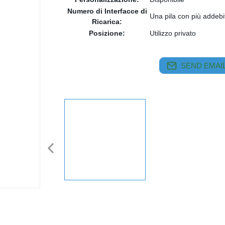
Numero di Interfacce di
Una pila con più addebit
Ricarica:
Posizione:
Utilizzo privato
SEND EMAIL