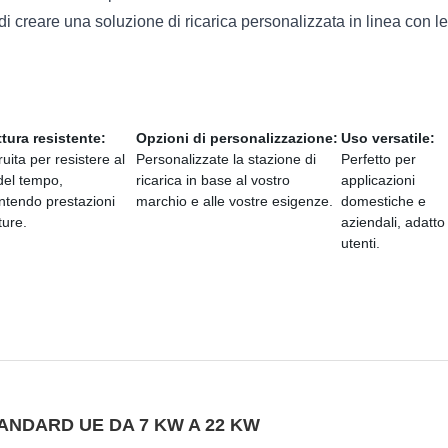
à di creare una soluzione di ricarica personalizzata in linea con l
ttura resistente:
Opzioni di personalizzazione:
Uso versatile:
uita per resistere al
Personalizzate la stazione di
Perfetto per
 del tempo,
ricarica in base al vostro
applicazioni
ntendo prestazioni
marchio e alle vostre esigenze.
domestiche e
ture.
aziendali, adatto
utenti.
ANDARD UE DA 7 KW A 22 KW