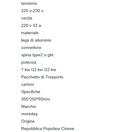
tensione
220 v-230 v.
uscita
220 v 32 a.
materiale
lega di alluminio
connettore
spina type2 o gbt
potenza
7 kw /11 kw /22 kw
Pacchetto di Trasporto
cartoni
Specifiche
355*250*93mm
Marchio
moreday
Origine
Repubblica Popolare Cinese