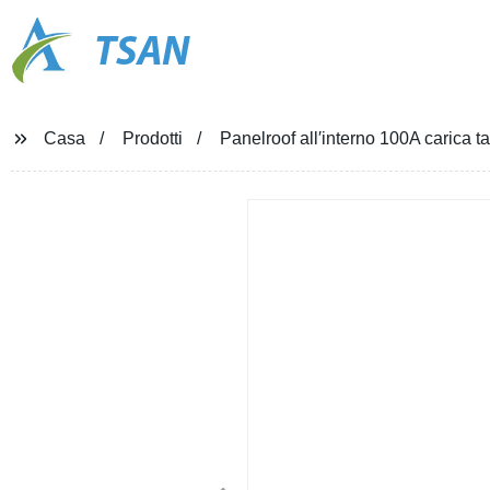
TSAN
Casa
Prodotti
Panelroof all′interno 100A carica t