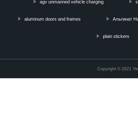
agv unmanned vehicle charging
s
aluminum doors and frames
Альгинат Н
plain stickers
Copyright © 2021 Yi