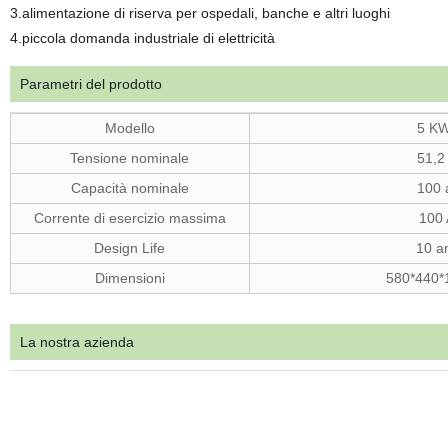
3.alimentazione di riserva per ospedali, banche e altri luoghi
4.piccola domanda industriale di elettricità
Parametri del prodotto
Modello
5 K
Tensione nominale
51,2
Capacità nominale
100 
Corrente di esercizio massima
100 
Design Life
10 a
Dimensioni
580*440
La nostra azienda