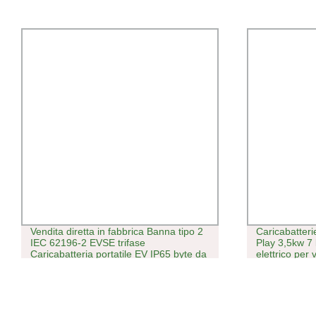
Vendita diretta in fabbrica Banna tipo 2
Caricabatteri
IEC 62196-2 EVSE trifase
Play 3,5kw 7 
Caricabatteria portatile EV IP65 byte da
elettrico per 
22 kw
uso domestico
emergenza