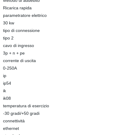
Metodo di addebito
Ricarica rapida
parametratore elettrico
30 kw
tipo di connessione
tipo 2
cavo di ingresso
3p + n + pe
corrente di uscita
0-250A
ip
ip54
ik
ik08
temperatura di esercizio
-30 gradi/+50 gradi
connettività
ethernet