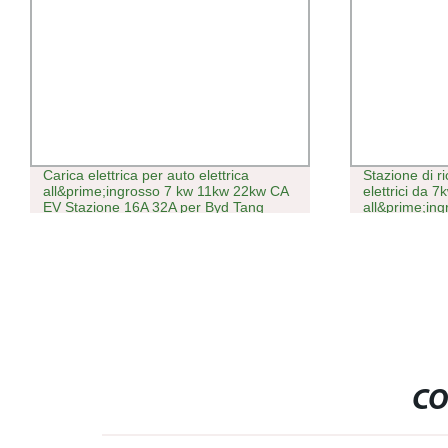
Carica elettrica per auto elettrica
Stazione di ri
all&prime;ingrosso 7 kw 11kw 22kw CA
elettrici da 
EV Stazione 16A 32A per Byd Tang
all&prime;ing
Song Yuan Han Ocpp1.6j Tipo 1 CCS1
commerciale p
CE
CO