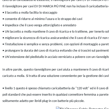
cavo di un caricabatterie esistente, il riavvolgitore per cavi EV DI MARCA PIÙ 
Il riavvolgitore per cavi EV DI MARCA PIÙ FINE non ha incluso il caricabatteria e
• il laccetto a molla facilita lo stoccaggio
• consente di ridurre al minimo l'usura e lo strappo dei cavi
• impedisce che il cavo venga attorcigliato e annodato
• UN laccetto a molla mantiene il cavo di ricarica e lo trattiene, per tenerlo 
• migliorare la sicurezza di ricarica assicurandosi che il cavo di ricarica EV non
• l'installazione è semplice e senza problemi, con opzioni di montaggio a parete
• prolungare la durata del cavo di ricarica evitando che si trascini sul pavimen
• UN'estensione del piedistallo in acciaio verniciato a polvere con un riavvolg
In altre parole, questo riavvolgitore per cavi aiuta a mantenere il cavo di rica
caricato a molla. Si tratta di una soluzione conveniente per la gestione dei cavi 
• livello 1 questo è spesso chiamato caricabatteria da "120 volt" ed è il cavo di
poli standard che può essere inserito in qualsiasi connettore femmina a parete 
solitamente adatto per ibridi plug-in con batterie più piccole.