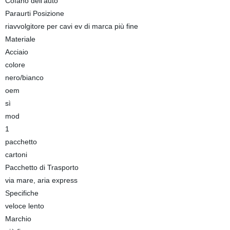
Cofano dell′auto
Paraurti Posizione
riavvolgitore per cavi ev di marca più fine
Materiale
Acciaio
colore
nero/bianco
oem
sì
mod
1
pacchetto
cartoni
Pacchetto di Trasporto
via mare, aria express
Specifiche
veloce lento
Marchio