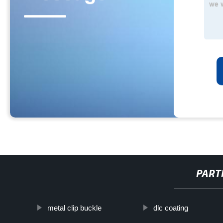
PART
metal clip buckle
dlc coating