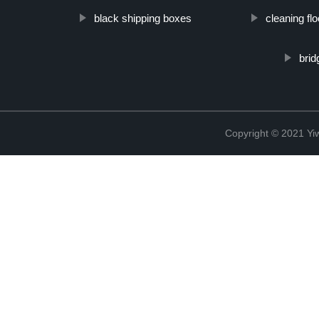
black shipping boxes
cleaning fl
brid
Copyright © 2021 Yi