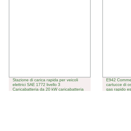
Stazione di carica rapida per veicoli
E942 Commerc
elettrici SAE 1772 livello 3
cartucce di o
Caricabatteria da 20 kW caricabatteria
gas rapido es
CC commerciale EV da 30 kw con
frusta 580 g 
CCS1 CCS2 GBT