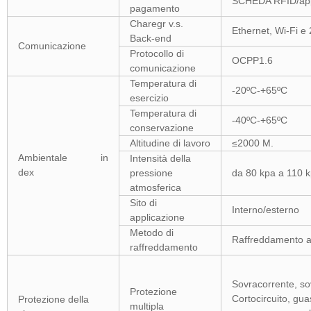
SCHEDA RFID/appl
pagamento
Charegr v.s.
Ethernet, Wi-Fi 
Back-end
Comunicazione
Protocollo di
OCPP1.6
comunicazione
Temperatura di
-20ºC-+65ºC
esercizio
Temperatura di
-40ºC-+65ºC
conservazione
Altitudine di lavoro
≤2000 M.
Ambientale in
Intensità della
dex
pressione
da 80 kpa a 110 
atmosferica
Sito di
Interno/esterno
applicazione
Metodo di
Raffreddamento ad
raffreddamento
Sovracorrente, so
Protezione
Cortocircuito, guas
Protezione della
multipla