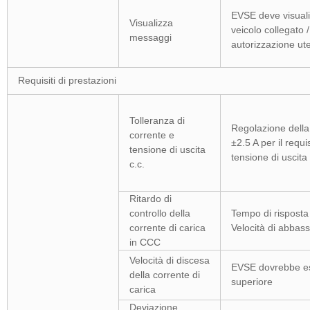
EVSE deve visualiz
Visualizza
veicolo collegato 
messaggi
autorizzazione ut
Requisiti di prestazioni
Tolleranza di
Regolazione della 
corrente e
±2.5 A per il requi
tensione di uscita
tensione di uscita
c.c.
Ritardo di
controllo della
Tempo di risposta 
corrente di carica
Velocità di abbas
in CCC
Velocità di discesa
EVSE dovrebbe ess
della corrente di
superiore
carica
Deviazione