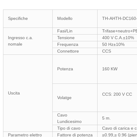
Specifiche
Modello
TH-AHTH-DC160
Fasi/Lin
Trifase+neutro+P
Ingresso c.a.
Tensione
400 V C.A.±10%
nomale
Frequenza
50 Hz±10%
Connettore
CCS
Potenza
160 KW
Uscita
CCS: 2
Volatge
Cavo
5 m.
Lundicesimo
Tipo di cavo
Cavo di carica e 
Parametro elettro
Fattore di potenza
≥0.99,≥ 0.96 (pien