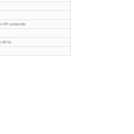
 in PP composito
 80 l/s.