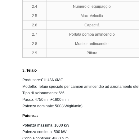
2.4
Numero di equipaggio
2.5
Max. Velocità
2.6
Capacità
2.7
Portata pompa antincendio
2.8
Monitor antincendio
2.9
Pittura
3. Telaio
Produttore:CHUANXIAO
Modello: Telaio speciale per camion antincendio ad azionamento elett
Tipo di azionamento: 6*6
Passo: 4750 mm+1600 mm
Potenza nominale: 500(kW/giri/min)
Potenza:
Potenza massima: 1000 kW
Potenza continua: 500 kW
Coppia continua: 4800 N.m