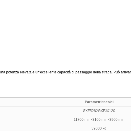
na potenza elevata e un'eccellente capacità di passaggio della strada. Può arrivare 
Parametri tecnici
SXF5282GXFJX120
11700 mm×3160 mm×3960 mm
39000 kg