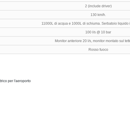
2 (include driver)
130 km/h.
11000L di acqua e 1000L di schiuma. Serbatoio liquido
100 l/s @ 10 bar
Monitor anteriore 20 l/s, monitor montato sul tetto
Rosso fuoco
rico per l'aeroporto