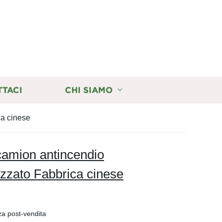
TTACI
CHI SIAMO
ca cinese
camion antincendio
izzato Fabbrica cinese
za post-vendita