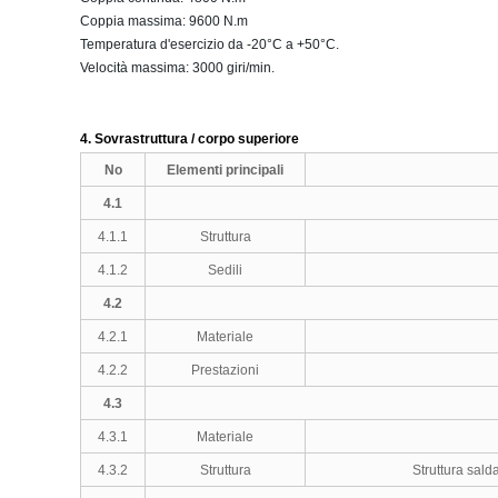
Coppia massima: 9600 N.m
Temperatura d'esercizio da -20°C a +50°C.
Velocità massima: 3000 giri/min.
4. Sovrastruttura / corpo superiore
No
Elementi principali
4.1
4.1.1
Struttura
4.1.2
Sedili
4.2
4.2.1
Materiale
4.2.2
Prestazioni
4.3
4.3.1
Materiale
4.3.2
Struttura
Struttura sald