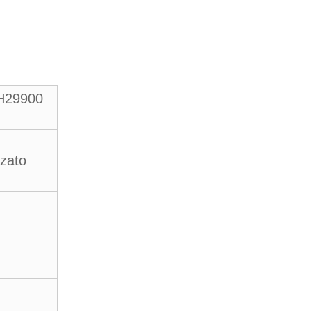
H29900
zato